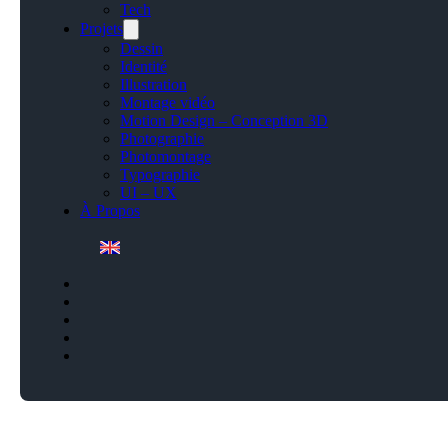
Tech
Projets
Dessin
Identité
Illustration
Montage vidéo
Motion Design – Conception 3D
Photographie
Photomontage
Typographie
UI – UX
À Propos