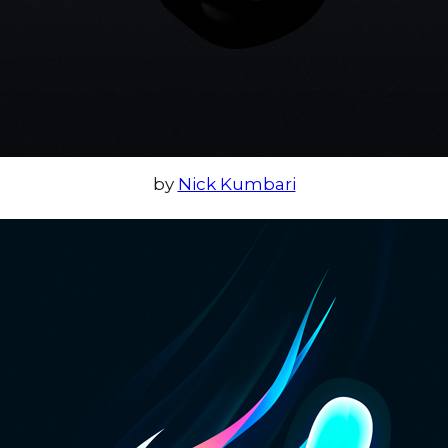
by
Nick Kumbari