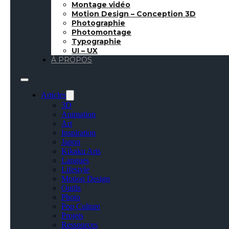
Montage vidéo
Motion Design – Conception 3D
2 Octobre 2017
●
Inspiration
●
🇬🇧 Article in eng
Photographie
Photomontage
Typographie
UI – UX
À PROPOS
Toutes les semaines,
faisant ma veille su
Articles
Important : L’ensem
3D
propriété des créat
Animation
Art
Inspiration
Japon
Kikaku Arts
Langues
Lifestyle
Motion Design
Outils
Photo
Pop Culture
Projets
Ressources