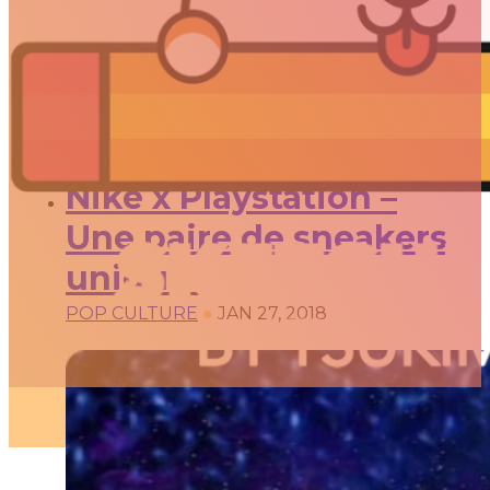
POP CULTURE
​Nike x Playstation –
Une paire de sneakers
unique !
POP CULTURE
●
JAN 27, 2018
ARTICLES
3D
Animation
Art