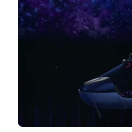
Inspiration
Japon
Kikaku Arts
Langues
Lifestyle
Motion Design
Outils
Photo
Pop Culture
Projets
Ressources
Tech
PROJETS
Dessin
Identité
Illustration
Montage vidéo
Motion Design – Conception 3D
Photographie
Photomontage
Typographie
UI – UX
À PROPOS