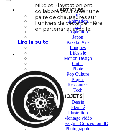
Nike et Playstation ont
ARTICLES
collaboré pour créer une
3D
paire de chaussures sur
Animation
l’univers de cette dernière
Art
en partenariat avec le…
Inspiration
Japon
Lire la suite
Kikaku Arts
Langues
Lifestyle
Motion Design
Outils
Photo
Pop Culture
Projets
Ressources
Tech
PROJETS
Dessin
Identité
Illustration
Montage vidéo
Motion Design – Conception 3D
Photographie