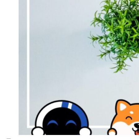
Inspiration
Japon
Kikaku Arts
Langues
Lifestyle
Motion Design
Outils
Photo
Pop Culture
Projets
Ressources
Tech
PROJETS
Dessin
Identité
Illustration
Montage vidéo
Motion Design – Conception 3D
Photographie
Photomontage
Typographie
UI – UX
À PROPOS