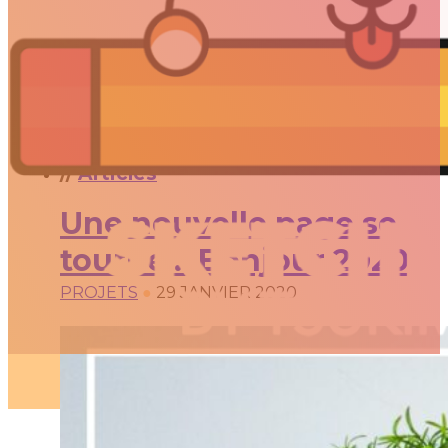
PROJETS
//
Articles
Une nouvelle page se
tourne… Bonjour 2020!
PROJETS
●
29 JANVIER 2020
ARTICLES
3D
Animation
Art