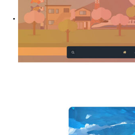
Photomontage
Typographie
UI – UX
À PROPOS