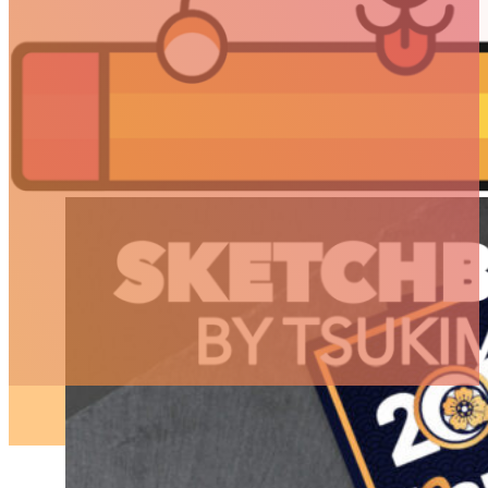
//
Projets
Bonne année 2021 !
ILLUSTRATION
●
30 JANVIER 2021
ARTICLES
3D
Animation
Art