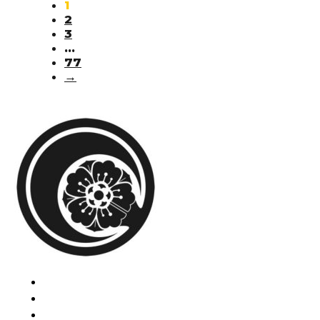
1
2
3
…
77
→