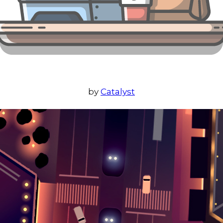
by
Catalyst