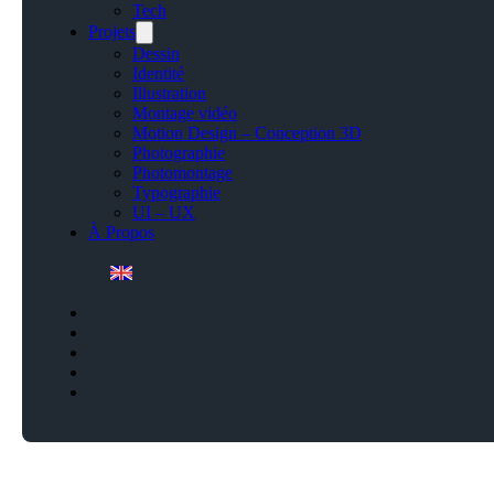
Tech
Projets
Dessin
Identité
Illustration
Montage vidéo
Motion Design – Conception 3D
Photographie
Photomontage
Typographie
UI – UX
À Propos