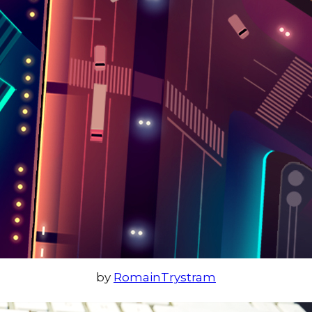
by
RomainTrystram