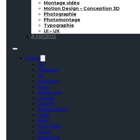
Montage vidéo
Motion Design – Conception 3D
16 Octobre 2017
●
Inspiration
●
🇬🇧 Article in eng
Photographie
Photomontage
Typographie
UI – UX
À PROPOS
Toutes les semaines,
faisant ma veille su
Articles
Important : L’ensem
3D
propriété des créat
Animation
Art
Inspiration
Japon
Kikaku Arts
Langues
Lifestyle
Motion Design
Outils
Photo
Pop Culture
Projets
Ressources