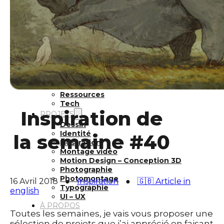
Inspiration
Japon
Kikaku Arts
Langues
Lifestyle
Motion Design
Outils
Photo
Pop Culture
Projets
Ressources
Tech
Inspiration de
PROJETS
Dessin
Identité
la semaine #40
Illustration
Montage vidéo
Motion Design – Conception 3D
Photographie
Photomontage
16 Avril 2018
●
Inspiration
●
🇬🇧 Article in
Typographie
english
UI – UX
À PROPOS
Toutes les semaines, je vais vous proposer une
sélection de projets que j’ai apprécié en faisant