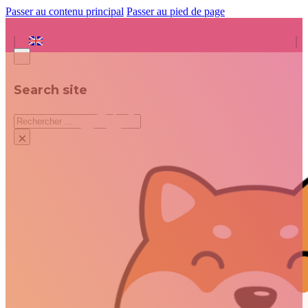
Passer au contenu principal
Passer au pied de page
Search site
Rechercher
×