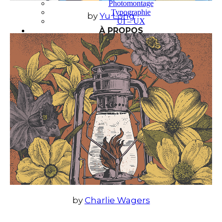
Photomontage
Typographie
by
Yu Long
UI – UX
À PROPOS
by
Charlie Wagers