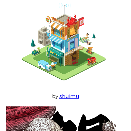
by
shuimu