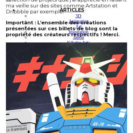
ma veille sur des sites comme Artstation et
ARTICLES
Dribbble par exemple.
3D
Animation
Important : L’ensemble des créations
Art
présentées sur ces billets de blog sont la
Inspiration
propriété des créateurs respectifs ! Merci.
Japon
Kikaku Arts
Langues
Lifestyle
Motion Design
Outils
Photo
Pop Culture
Projets
Ressources
Tech
PROJETS
Dessin
Identité
Illustration
Montage vidéo
Motion Design – Conception 3D
Photographie