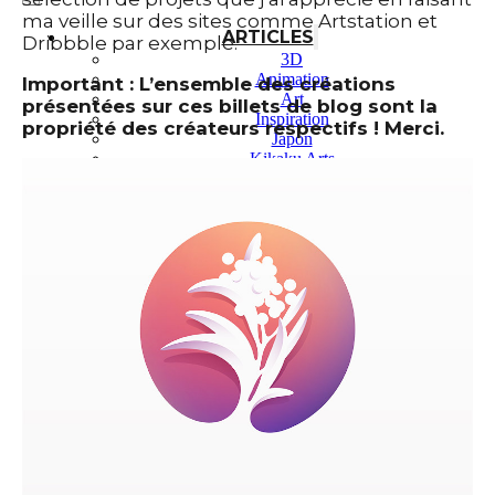
ma veille sur des sites comme Artstation et
ARTICLES
Dribbble par exemple.
3D
Animation
Important : L’ensemble des créations
Art
présentées sur ces billets de blog sont la
Inspiration
propriété des créateurs respectifs ! Merci.
Japon
Kikaku Arts
Langues
Lifestyle
Motion Design
Outils
Photo
Pop Culture
Projets
Ressources
Tech
PROJETS
Dessin
Identité
Illustration
Montage vidéo
Motion Design – Conception 3D
Photographie