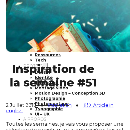
Inspiration
Japon
Kikaku Arts
Langues
Lifestyle
Motion Design
Outils
Photo
Pop Culture
Projets
Ressources
Tech
Inspiration de
PROJETS
Dessin
Identité
la semaine #51
Illustration
Montage vidéo
Motion Design – Conception 3D
Photographie
Photomontage
2 Juillet 2018
●
Inspiration
●
🇬🇧 Article in
Typographie
english
UI – UX
À PROPOS
Toutes les semaines, je vais vous proposer une
sélection de projets que j’ai apprécié en faisant