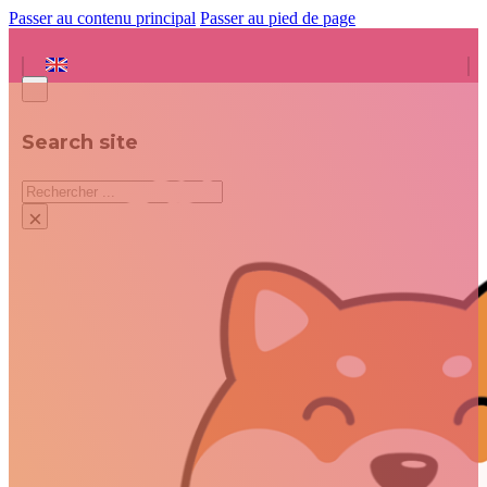
Passer au contenu principal
Passer au pied de page
Search site
Rechercher
×