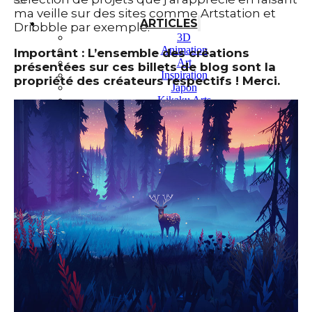
ma veille sur des sites comme Artstation et
ARTICLES
Dribbble par exemple.
3D
Animation
Important : L’ensemble des créations
Art
présentées sur ces billets de blog sont la
Inspiration
propriété des créateurs respectifs ! Merci.
Japon
Kikaku Arts
Langues
Lifestyle
Motion Design
Outils
Photo
Pop Culture
Projets
Ressources
Tech
PROJETS
Dessin
Identité
Illustration
Montage vidéo
Motion Design – Conception 3D
Photographie