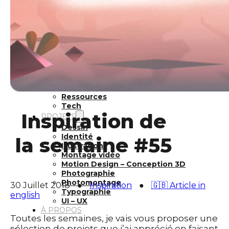
Inspiration
Japon
Kikaku Arts
Langues
Lifestyle
Motion Design
Outils
Photo
Pop Culture
Projets
Ressources
Tech
Inspiration de
PROJETS
Dessin
Identité
la semaine #55
Illustration
Montage vidéo
Motion Design – Conception 3D
Photographie
Photomontage
30 Juillet 2018
●
Inspiration
●
🇬🇧 Article in
Typographie
english
UI – UX
À PROPOS
Toutes les semaines, je vais vous proposer une
sélection de projets que j’ai apprécié en faisant