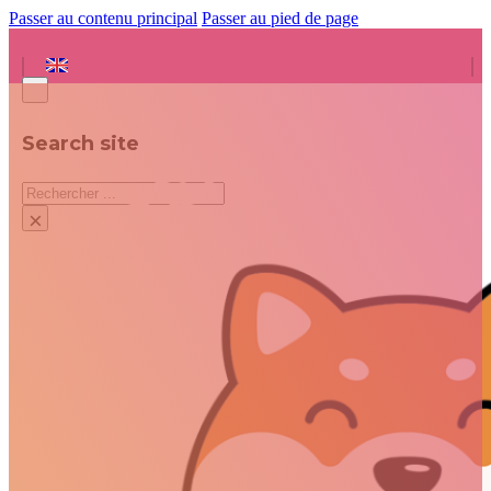
Passer au contenu principal
Passer au pied de page
Search site
Rechercher
×