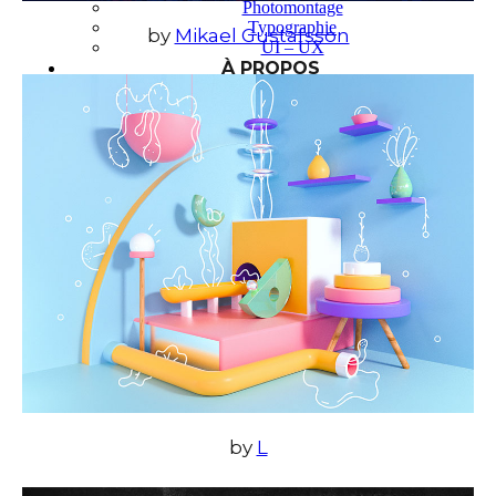
Photomontage
Typographie
by
Mikael Gustafsson
UI – UX
À PROPOS
by
L