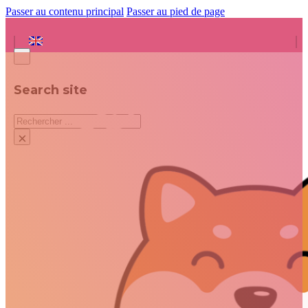
Passer au contenu principal
Passer au pied de page
Search site
Rechercher
×