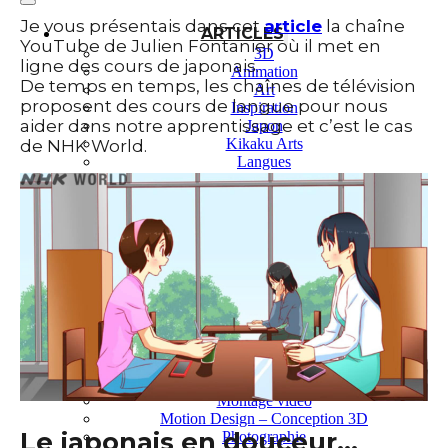
Je vous présentais dans cet
article
la chaîne
ARTICLES
YouTube de Julien Fontanier où il met en
3D
ligne des cours de japonais.
Animation
De temps en temps, les chaînes de télévision
Art
proposent des cours de langue pour nous
Inspiration
aider dans notre apprentissage et c’est le cas
Japon
Kikaku Arts
de NHK World.
Langues
Lifestyle
Motion Design
Outils
Photo
Pop Culture
Projets
Ressources
Tech
PROJETS
Dessin
Identité
Illustration
Montage vidéo
Motion Design – Conception 3D
Le japonais en douceur…
Photographie