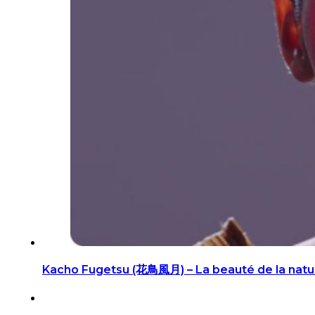
Kacho Fugetsu (花鳥風月) – La beauté de la natu