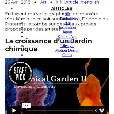
26 Avril 2018
●
Art
●
🇬🇧 Article in english
ARTICLES
En faisant ma veille graphique de manière
3D
Animation
régulière que ce soit sur Behance, Dribbble ou
Art
Pinterest, je tombe sur des beaux projets
Inspiration
proposés par des artistes.
Japon
Kikaku Arts
La croissance d’un Jardin
Langues
Lifestyle
chimique
Motion Design
Outils
Photo
Pop Culture
Projets
Ressources
Tech
PROJETS
Dessin
Identité
Illustration
Montage vidéo
Motion Design – Conception 3D
Photographie