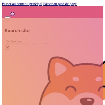
Passer au contenu principal
Passer au pied de page
Search site
Rechercher
×