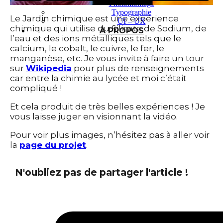
Photomontage
Typographie
Le Jardin chimique est une expérience
UI – UX
chimique qui utilise du Silicate de Sodium, de
À PROPOS
l’eau et des ions métalliques tels que le
calcium, le cobalt, le cuivre, le fer, le
manganèse, etc. Je vous invite à faire un tour
sur
Wikipedia
pour plus de renseignements
car entre la chimie au lycée et moi c’était
compliqué !
Et cela produit de très belles expériences ! Je
vous laisse juger en visionnant la vidéo.
Pour voir plus images, n’hésitez pas à aller voir
la
page du projet
.
N'oubliez pas de partager l'article !