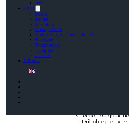
Tech
Projets
Dessin
Identité
Illustration
Montage vidéo
Motion Design – Conception 3D
Photographie
Photomontage
Typographie
UI – UX
À Propos
Sélection de quelques
et Dribbble par exem