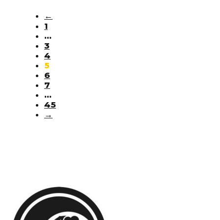
←
1
…
3
4
5
6
7
…
45
→