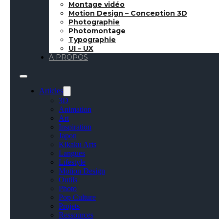
Montage vidéo
Motion Design – Conception 3D
Sélection de quelques
Photographie
et Dribbble par exem
Photomontage
Typographie
UI – UX
Lire la suite
À PROPOS
//
Articles
Inspiration de la semain
Articles
3D
INSPIRATION
●
SEP 24, 2018
Animation
Art
Inspiration
Japon
Kikaku Arts
Langues
Lifestyle
Motion Design
Outils
Photo
Pop Culture
Projets
Ressources