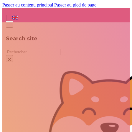
Passer au contenu principal
Passer au pied de page
Search site
Rechercher
×