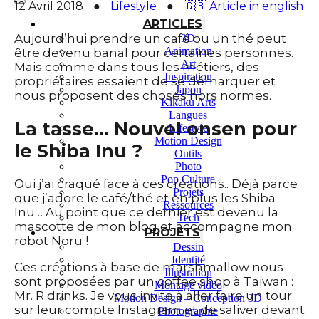
12 Avril 2018
●
Lifestyle
●
🇬🇧 Article in english
ARTICLES
Aujourd’hui prendre un café ou un thé peut
3D
Animation
être devenu banal pour certaines personnes.
Art
Mais comme dans tous les métiers, des
Inspiration
propriétaires essaient de se démarquer et
Japon
nous proposent des choses hors normes.
Kikaku Arts
Langues
La tasse… Nouvel onsen pour
Lifestyle
Motion Design
le Shiba Inu ?
Outils
Photo
Pop Culture
Oui j’ai craqué face à ces créations.. Déjà parce
Projets
que j’adore le café/thé et en plus les Shiba
Ressources
Inu… Au point que ce dernier est devenu la
Tech
mascotte de mon blog et accompagne mon
PROJETS
robot Noru !
Dessin
Identité
Ces créations à base de marshmallow nous
Illustration
sont proposées par un coffee shop à Taiwan :
Montage vidéo
Mr. R drinks. Je vous invite à aller faire un tour
Motion Design – Conception 3D
sur leur compte Instagram et de saliver devant
Photographie