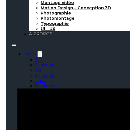
Montage vidéo
Motion Design – Conception 3D
Photographie
Photomontage
Typographie
19 Avril 2018
●
Lifestyle
●
🇬🇧 Article in english
UI – UX
À PROPOS
Après nous avoir pro
Articles
Nintendo
, Uniqlo r
3D
50ème anniversaire 
Animation
Art
Inspiration
Joyeux anni
Japon
Kikaku Arts
Langues
Lifestyle
Motion Design
Outils
Photo
Pop Culture
Projets
Ressources