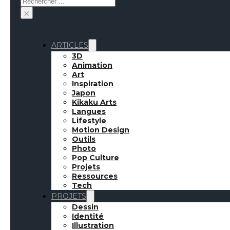
×
ARTICLES
3D
Animation
Art
Inspiration
Japon
Kikaku Arts
Langues
Lifestyle
Motion Design
Outils
Photo
Pop Culture
Projets
Ressources
Uniqlo nous propos
Tech
PROJETS
Dessin
Weekl
Identité
Illustration