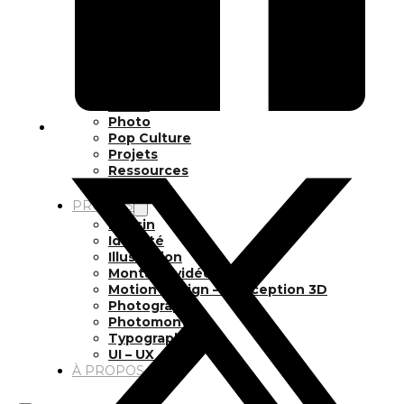
Inspiration
Japon
Kikaku Arts
Langues
Lifestyle
Motion Design
Outils
Photo
Pop Culture
Projets
Ressources
Tech
PROJETS
Dessin
Identité
Illustration
Montage vidéo
Motion Design – Conception 3D
Photographie
Photomontage
Typographie
UI – UX
À PROPOS