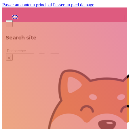
Passer au contenu principal
Passer au pied de page
Search site
Rechercher
×