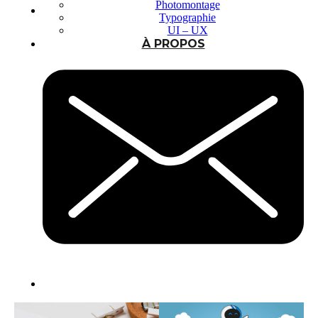
Photomontage
Typographie
UI – UX
À PROPOS