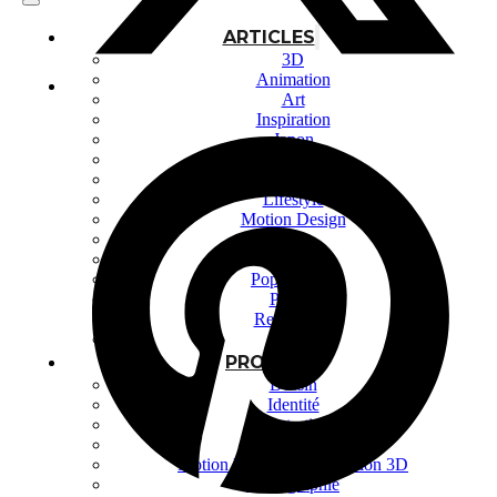
ARTICLES
3D
Animation
Art
Inspiration
Japon
Kikaku Arts
Langues
Lifestyle
Motion Design
Outils
Photo
Pop Culture
Projets
Ressources
Tech
PROJETS
Dessin
Identité
Illustration
Montage vidéo
Motion Design – Conception 3D
Photographie