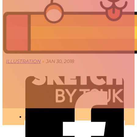
BONNE ANNÉE 2018
🇫🇷 Ce projet est disponible en français
ILLUSTRATION
●
JAN 30, 2018
ARTICLES
3D
Animation
Art