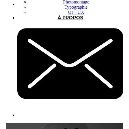
Photomontage
Typographie
UI – UX
À PROPOS