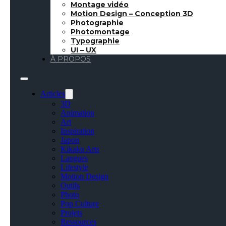
Montage vidéo
Motion Design – Conception 3D
Photographie
Photomontage
Typographie
UI – UX
À PROPOS
Articles
3D
Animation
Art
Inspiration
Japon
Kikaku Arts
Langues
Lifestyle
Motion Design
Outils
Photo
Pop Culture
Projets
Ressources