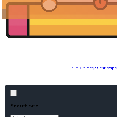
🇫🇷 Ce projet est dispo
IDENTITÉ
●
AVR 12, 2017
Search site
Rechercher