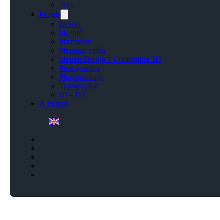
Tech
Projets
Dessin
Identité
Illustration
Montage vidéo
Motion Design – Conception 3D
Photographie
Photomontage
Typographie
UI – UX
À Propos