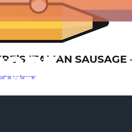
RE’S ITALIAN SAUSAGE 
nible en français