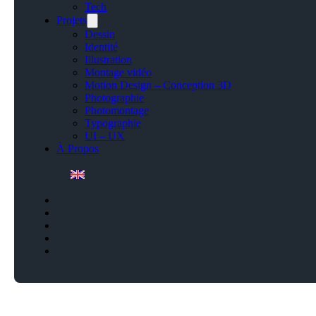
Tech
Projets
Dessin
Identité
Illustration
Montage vidéo
Motion Design – Conception 3D
Photographie
Photomontage
Typographie
UI – UX
À Propos