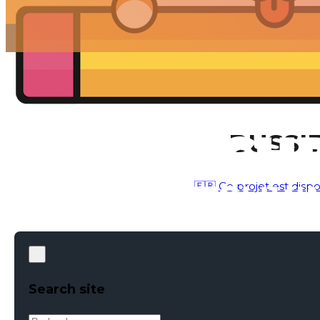
BUSSIE
🇫🇷 Ce projet est dispo
IDENTITÉ
●
AVR 12, 2017
Search site
Rechercher