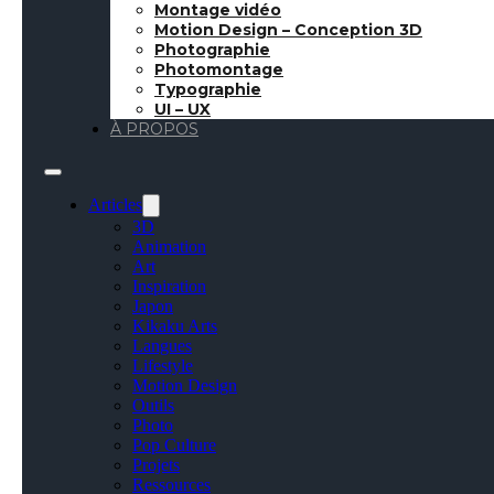
Montage vidéo
Motion Design – Conception 3D
Photographie
Photomontage
Typographie
UI – UX
À PROPOS
Articles
3D
Animation
Art
Inspiration
Japon
Kikaku Arts
Langues
Lifestyle
Motion Design
Outils
Photo
Pop Culture
Projets
Ressources