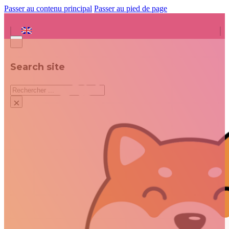
Passer au contenu principal
Passer au pied de page
Search site
Rechercher
×