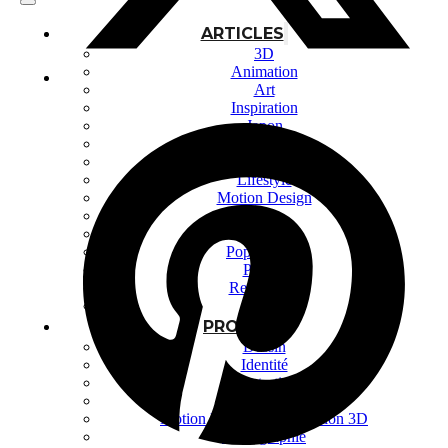
ARTICLES
3D
Animation
Art
Inspiration
Japon
Kikaku Arts
Langues
Lifestyle
Motion Design
Outils
Photo
Pop Culture
Projets
Ressources
Tech
PROJETS
Dessin
Identité
Illustration
Montage vidéo
Motion Design – Conception 3D
Photographie