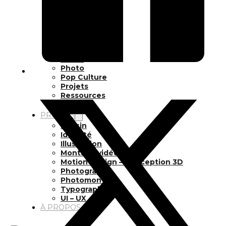
Inspiration
Japon
Kikaku Arts
Langues
Lifestyle
Motion Design
Outils
Photo
Pop Culture
Projets
Ressources
Tech
PROJETS
Dessin
Identité
Illustration
Montage vidéo
Motion Design – Conception 3D
Photographie
Photomontage
Typographie
UI – UX
À PROPOS