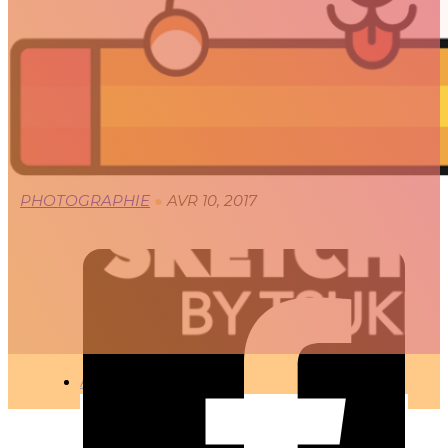
CHEVAL
🇫🇷 Ce projet est disponible en français
PHOTOGRAPHIE
●
AVR 10, 2017
ARTICLES
3D
Animation
Art