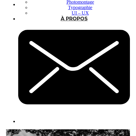
Photomontage
Typographie
UI – UX
À PROPOS