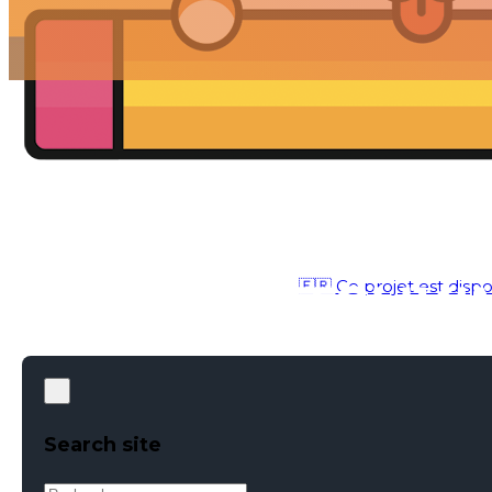
🇫🇷 Ce projet est dispo
PHOTOGRAPHIE
●
AOÛT 24, 2017
Search site
Rechercher