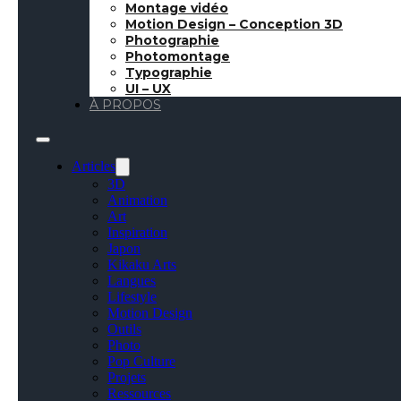
Montage vidéo
Motion Design – Conception 3D
Photographie
Photomontage
Typographie
UI – UX
À PROPOS
Articles
3D
Animation
Art
Inspiration
Japon
Kikaku Arts
Langues
Lifestyle
Motion Design
Outils
Photo
Pop Culture
Projets
Ressources