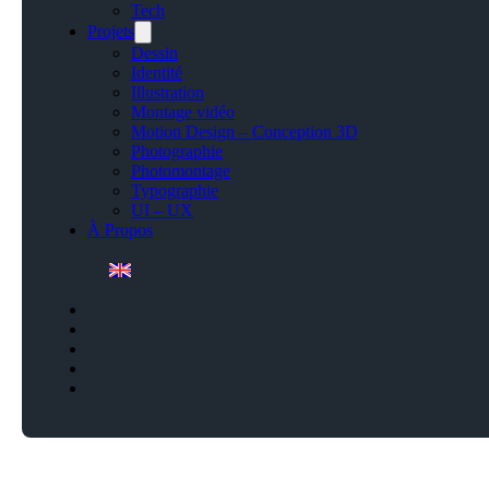
Tech
Projets
Dessin
Identité
Illustration
Montage vidéo
Motion Design – Conception 3D
Photographie
Photomontage
Typographie
UI – UX
À Propos