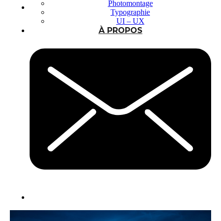
Photomontage
Typographie
UI – UX
À PROPOS