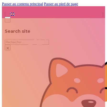
Passer au contenu principal
Passer au pied de page
Search site
Rechercher
×