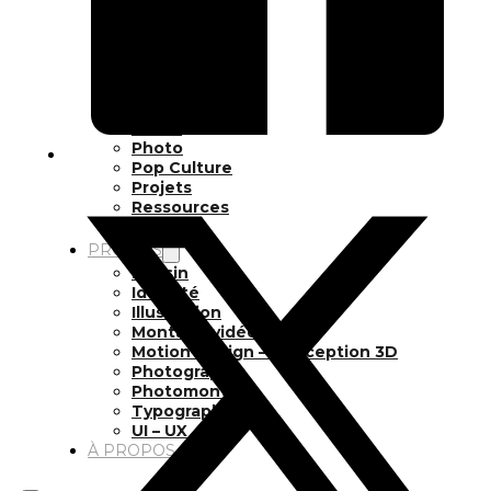
Inspiration
Japon
Kikaku Arts
Langues
Lifestyle
Motion Design
Outils
Photo
Pop Culture
Projets
Ressources
Tech
PROJETS
Dessin
Identité
Illustration
Montage vidéo
Motion Design – Conception 3D
Photographie
Photomontage
Typographie
UI – UX
À PROPOS