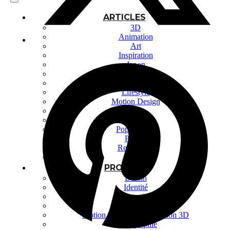
ARTICLES
3D
Animation
Art
Inspiration
Japon
Kikaku Arts
Langues
Lifestyle
Motion Design
Outils
Photo
Pop Culture
Projets
Ressources
Tech
PROJETS
Dessin
Identité
Illustration
Montage vidéo
Motion Design – Conception 3D
Photographie