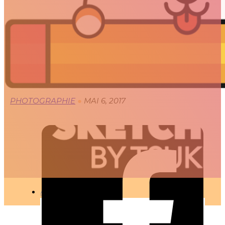
CIEL – MAI 2017
🇫🇷 Ce projet est disponible en français
PHOTOGRAPHIE
●
MAI 6, 2017
ARTICLES
3D
Animation
Art