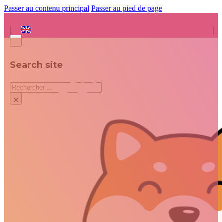
Passer au contenu principal
Passer au pied de page
Search site
Rechercher
×