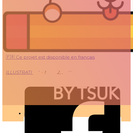
DDD #03 – RYOTA’S
CUP
🇫🇷 Ce projet est disponible en français
ILLUSTRATION
●
MAI 22, 2018
ARTICLES
3D
Animation
Art