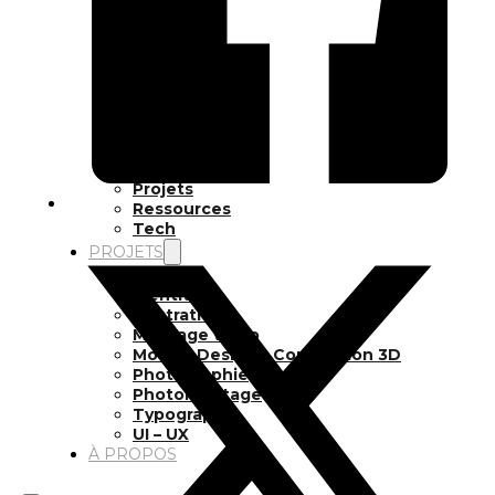
Inspiration
Japon
Kikaku Arts
Langues
Lifestyle
Motion Design
Outils
Photo
Pop Culture
Projets
Ressources
Tech
PROJETS
Dessin
Identité
Illustration
Montage vidéo
Motion Design – Conception 3D
Photographie
Photomontage
Typographie
UI – UX
À PROPOS