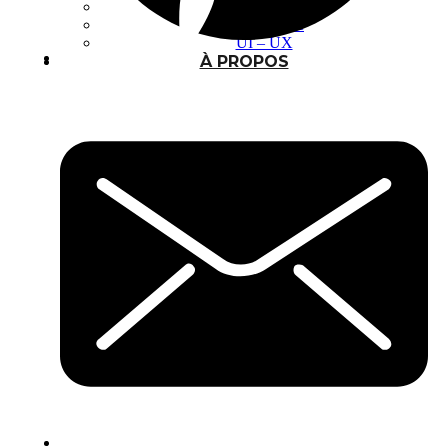
Photomontage
Typographie
UI – UX
À PROPOS