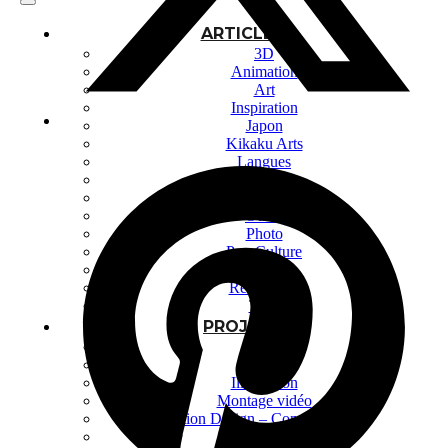
ARTICLES
3D
Animation
Art
Inspiration
Japon
Kikaku Arts
Langues
Lifestyle
Motion Design
Outils
Photo
Pop Culture
Projets
Ressources
Tech
PROJETS
Dessin
Identité
Illustration
Montage vidéo
Motion Design – Conception 3D
Photographie