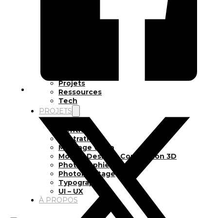
Inspiration
Japon
Kikaku Arts
Langues
Lifestyle
Motion Design
Outils
Photo
Pop Culture
Projets
Ressources
Tech
PROJETS
Dessin
Identité
Illustration
Montage vidéo
Motion Design – Conception 3D
Photographie
Photomontage
Typographie
UI – UX
À PROPOS