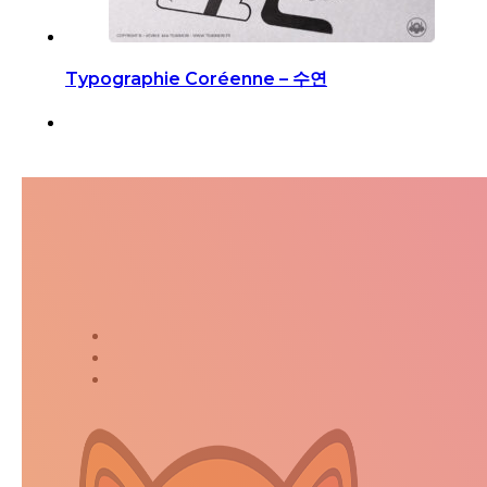
Typographie Coréenne – 수연
Suivez-moi dans ma jour
Twitter
Instagram
Kakaostory