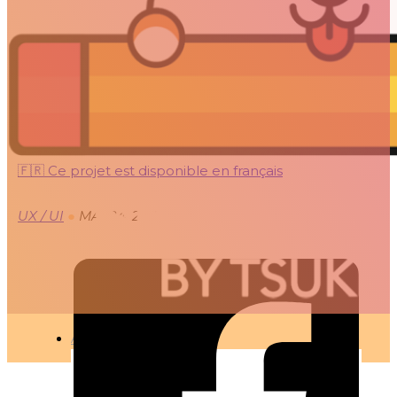
NEXT, TO-DO APP –
DAILY UI 005
🇫🇷 Ce projet est disponible en français
UX / UI
●
MAI 24, 2019
ARTICLES
3D
Animation
Art