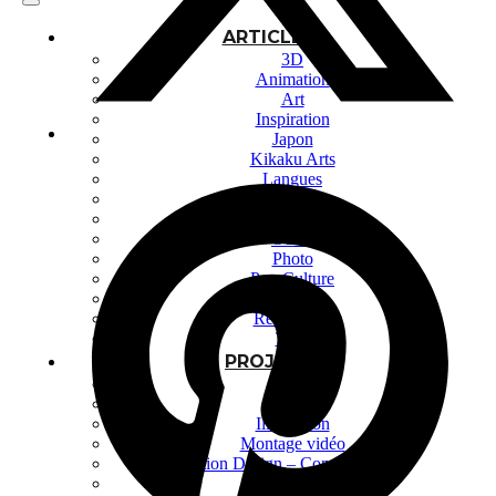
ARTICLES
3D
Animation
Art
Inspiration
Japon
Kikaku Arts
Langues
Lifestyle
Motion Design
Outils
Photo
Pop Culture
Projets
Ressources
Tech
PROJETS
Dessin
Identité
Illustration
Montage vidéo
Motion Design – Conception 3D
Photographie