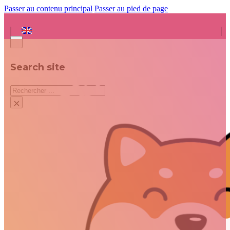
Passer au contenu principal
Passer au pied de page
Search site
Rechercher
×