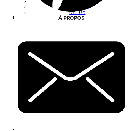
Photomontage
Typographie
UI – UX
À PROPOS