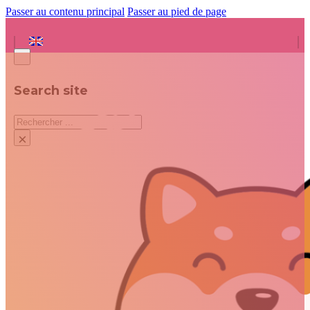
Passer au contenu principal
Passer au pied de page
Search site
Rechercher
×