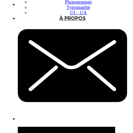
Photomontage
Typographie
UI – UX
À PROPOS