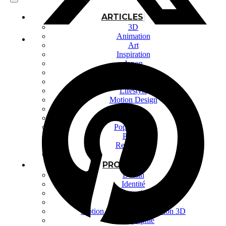
ARTICLES
3D
Animation
Art
Inspiration
Japon
Kikaku Arts
Langues
Lifestyle
Motion Design
Outils
Photo
Pop Culture
Projets
Ressources
Tech
PROJETS
Dessin
Identité
Illustration
Montage vidéo
Motion Design – Conception 3D
Photographie