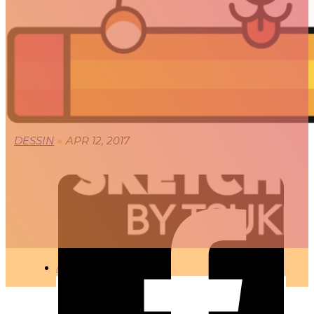
SKETCH OF A DAY
🇫🇷 Ce projet est disponible en français
DESSIN
●
APR 12, 2017
ARTICLES
3D
Animation
Art