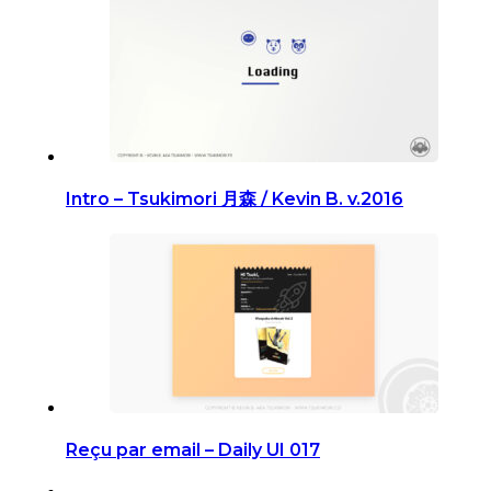
Intro – Tsukimori 月森 / Kevin B. v.2016
Reçu par email – Daily UI 017