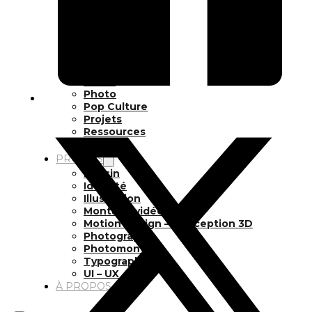
Inspiration
Japon
Kikaku Arts
Langues
Lifestyle
Motion Design
Outils
Photo
Pop Culture
Projets
Ressources
Tech
PROJETS
Dessin
Identité
Illustration
Montage vidéo
Motion Design – Conception 3D
Photographie
Photomontage
Typographie
UI – UX
À PROPOS