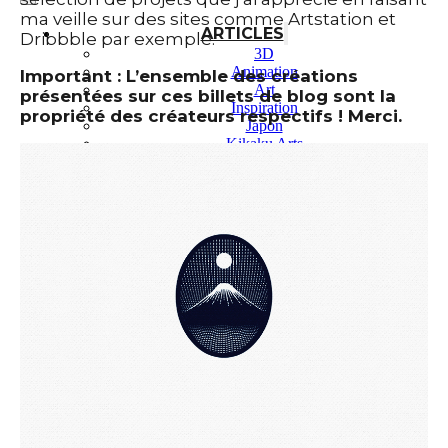
ma veille sur des sites comme Artstation et
ARTICLES
Dribbble par exemple.
3D
Animation
Important : L’ensemble des créations
Art
présentées sur ces billets de blog sont la
Inspiration
propriété des créateurs respectifs ! Merci.
Japon
Kikaku Arts
Langues
Lifestyle
Motion Design
Outils
Photo
Pop Culture
Projets
Ressources
Tech
PROJETS
Dessin
Identité
Illustration
Montage vidéo
Motion Design – Conception 3D
Photographie