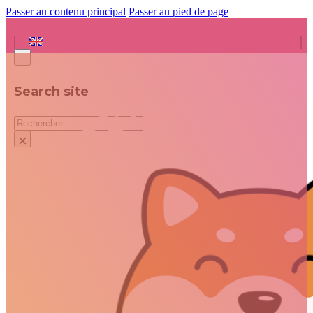
Passer au contenu principal
Passer au pied de page
Search site
Rechercher
×