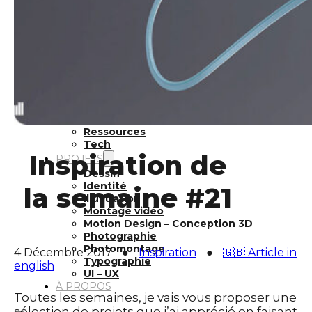
Inspiration
Japon
Kikaku Arts
Langues
Lifestyle
Motion Design
Outils
Photo
Pop Culture
Projets
Ressources
Tech
Inspiration de
PROJETS
Dessin
Identité
la semaine #21
Illustration
Montage vidéo
Motion Design – Conception 3D
Photographie
Photomontage
4 Décembre 2017
●
Inspiration
●
🇬🇧 Article in
Typographie
english
UI – UX
À PROPOS
Toutes les semaines, je vais vous proposer une
sélection de projets que j’ai apprécié en faisant