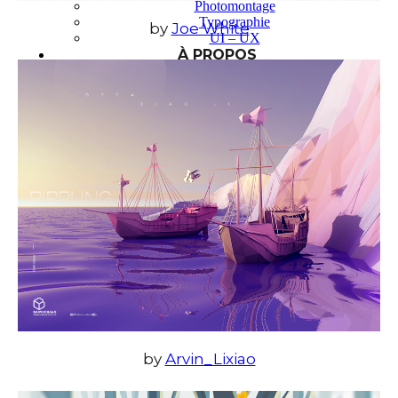
Photomontage
Typographie
by
Joe White
UI – UX
À PROPOS
by
Arvin_Lixiao