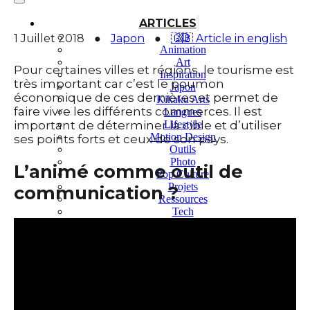
ARTICLES
3D
1 Juillet 2018
●
Japon
●
🇬🇧 Article in english
Animation
Art
Pour certaines villes et régions, le tourisme est
Inspiration
très important car c’est le poumon
Japon
économique de ces dernières et permet de
Kikaku Arts
faire vivre les différents commerces. Il est
Langues
important de déterminer la cible et d’utiliser
Lifestyle
Motion Design
ses points forts et ceux de son pays.
Outils
Photo
L’animé comme outil de
Pop Culture
Projets
communication ?
Ressources
Tech
PROJETS
Dessin
Identité
Illustration
Montage vidéo
Motion Design – Conception 3D
Photographie