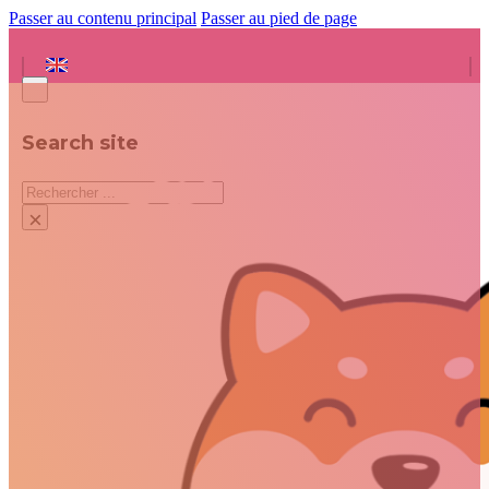
Passer au contenu principal
Passer au pied de page
Search site
Rechercher
×