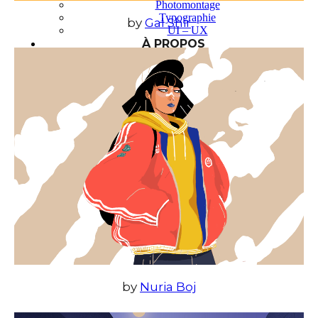
Photomontage
Typographie
by
Gal Shir
UI – UX
À PROPOS
by
Nuria Boj