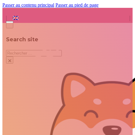
Passer au contenu principal
Passer au pied de page
Search site
Rechercher
×