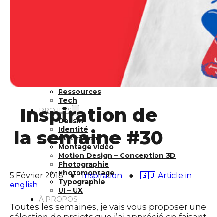
Inspiration
Japon
Kikaku Arts
Langues
Lifestyle
Motion Design
Outils
Photo
Pop Culture
Projets
Ressources
Tech
Inspiration de
PROJETS
Dessin
Identité
la semaine #30
Illustration
Montage vidéo
Motion Design – Conception 3D
Photographie
Photomontage
5 Février 2018
●
Inspiration
●
🇬🇧 Article in
Typographie
english
UI – UX
À PROPOS
Toutes les semaines, je vais vous proposer une
sélection de projets que j’ai apprécié en faisant