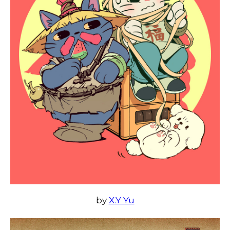
by
X.Y Yu