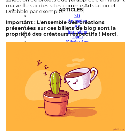
ma veille sur des sites comme Artstation et
ARTICLES
Dribbble par exemple.
3D
Animation
Important : L’ensemble des créations
Art
présentées sur ces billets de blog sont la
Inspiration
propriété des créateurs respectifs ! Merci.
Japon
Kikaku Arts
Langues
Lifestyle
Motion Design
Outils
Photo
Pop Culture
Projets
Ressources
Tech
PROJETS
Dessin
Identité
Illustration
Montage vidéo
Motion Design – Conception 3D
Photographie