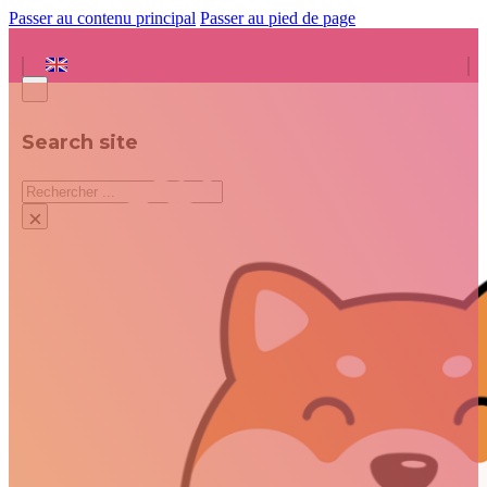
Passer au contenu principal
Passer au pied de page
Search site
Rechercher
×