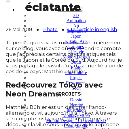
éclatante
ARTICLES
3D
Animation
Art
26 Mai 2018
●
Photo
●
🇬🇧 Article in english
Inspiration
Japon
Kikaku Arts
Je pense que si vous me suivez régulièrement
Langues
sur ce blog, vous avez dû vous rendre compte
Lifestyle
que j’appréciais certains pays asiatiques tels
Motion Design
que le Japon et la Corée du Sud. Aujourd’hui je
Outils
vous partage le travail d’un designer lié à un de
Photo
ces deux pays : Matthieu Bühler.
Pop Culture
Projets
Redécouvrez Tokyo avec
Ressources
Tech
Neon Dreams.
PROJETS
Dessin
Identité
Matthieu Bühler est un designer franco-
Illustration
allemand et vit aujourd’hui à Tokyo. À travers
Montage vidéo
son compte instagram, il nous permet de
Motion Design – Conception 3D
découvrir la ville sous une nouvelle approche
Photographie