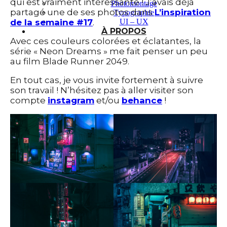
qui est vraiment intéressante ! J’avais déjà
Photomontage
partagé une de ses photos dans
L’inspiration
Typographie
UI – UX
de la semaine #17
.
À PROPOS
Avec ces couleurs colorées et éclatantes, la
série « Neon Dreams » me fait penser un peu
au film Blade Runner 2049.
En tout cas, je vous invite fortement à suivre
son travail ! N’hésitez pas à aller visiter son
compte
instagram
et/ou
behance
!