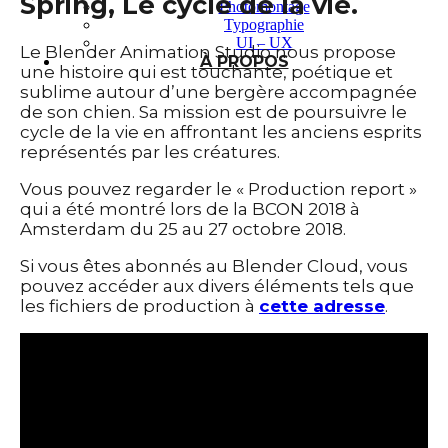
Spring, Le cycle de la vie.
Photomontage
Typographie
UI – UX
Le Blender Animation Studio nous propose
À PROPOS
une histoire qui est touchante, poétique et
sublime autour d’une bergère accompagnée
de son chien. Sa mission est de poursuivre le
cycle de la vie en affrontant les anciens esprits
représentés par les créatures.
Vous pouvez regarder le « Production report »
qui a été montré lors de la BCON 2018 à
Amsterdam du 25 au 27 octobre 2018.
Si vous êtes abonnés au Blender Cloud, vous
pouvez accéder aux divers éléments tels que
les fichiers de production à
cette adresse
.