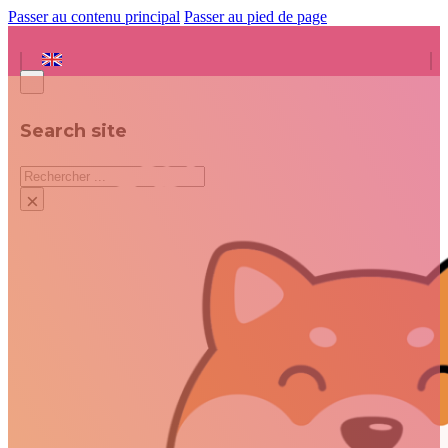
Passer au contenu principal
Passer au pied de page
Search site
Rechercher
×