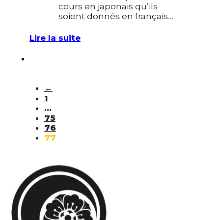
cours en japonais qu’ils
soient donnés en français…
Lire la suite
←
1
…
75
76
77