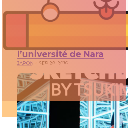
//
Articles
L’histoire de la beauté
japonaise par
l’université de Nara
JAPON
●
SEP 28, 2016
ARTICLES
3D
Animation
Art