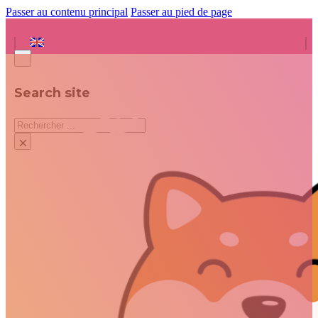
Passer au contenu principal
Passer au pied de page
Search site
Rechercher
×