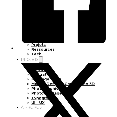
Inspiration
Japon
Kikaku Arts
Langues
Lifestyle
Motion Design
Outils
Photo
Pop Culture
Projets
Ressources
Tech
PROJETS
Dessin
Identité
Illustration
Montage vidéo
Motion Design – Conception 3D
Photographie
Photomontage
Typographie
UI – UX
À PROPOS