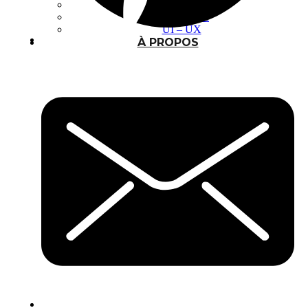
Photomontage
Typographie
UI – UX
À PROPOS