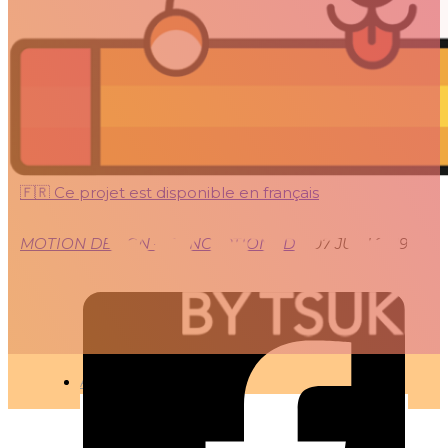
GÉOMÉTRIE
ABSTRAITE #02
🇫🇷 Ce projet est disponible en français
MOTION DESIGN – CONCEPTION 3D
●
07 JUIN 2019
ARTICLES
3D
Animation
Art