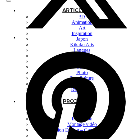
ARTICLES
3D
Animation
Art
Inspiration
Japon
Kikaku Arts
Langues
Lifestyle
Motion Design
Outils
Photo
Pop Culture
Projets
Ressources
Tech
PROJETS
Dessin
Identité
Illustration
Montage vidéo
Motion Design – Conception 3D
Photographie