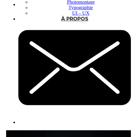
Photomontage
Typographie
UI – UX
À PROPOS