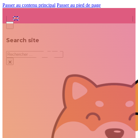
Passer au contenu principal
Passer au pied de page
Search site
Rechercher
×