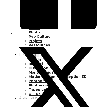
Inspiration
Japon
Kikaku Arts
Langues
Lifestyle
Motion Design
Outils
Photo
Pop Culture
Projets
Ressources
Tech
PROJETS
Dessin
Identité
Illustration
Montage vidéo
Motion Design – Conception 3D
Photographie
Photomontage
Typographie
UI – UX
À PROPOS