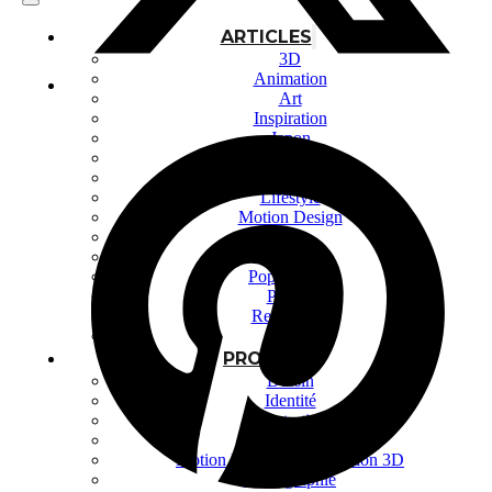
ARTICLES
3D
Animation
Art
Inspiration
Japon
Kikaku Arts
Langues
Lifestyle
Motion Design
Outils
Photo
Pop Culture
Projets
Ressources
Tech
PROJETS
Dessin
Identité
Illustration
Montage vidéo
Motion Design – Conception 3D
Photographie