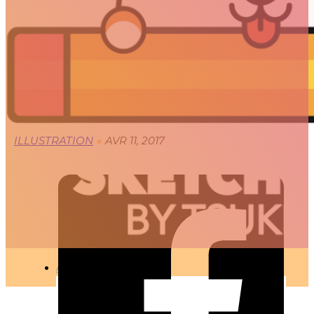
PAC-PANDA
🇫🇷 Ce projet est disponible en français
ILLUSTRATION
●
AVR 11, 2017
ARTICLES
3D
Animation
Art