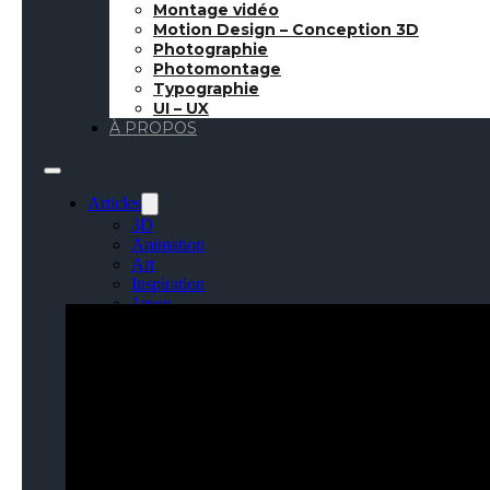
Montage vidéo
Motion Design – Conception 3D
18 Mars 2017
●
Inspiration
●
🇬🇧 Article in english
Photographie
Photomontage
Typographie
UI – UX
À PROPOS
Pendant longtemps l
les iMac, Macbook Pr
avec. Mais l’année d
Articles
changer notre proce
3D
Animation
Des espaces c
Art
Inspiration
Japon
Kikaku Arts
Langues
Lifestyle
Motion Design
Outils
Photo
Pop Culture
Projets
Ressources