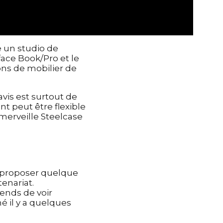
e un studio de
face Book/Pro et le
ons de mobilier de
avis est surtout de
 peut être flexible
 merveille Steelcase
e proposer quelque
enariat.
tends de voir
 il y a quelques