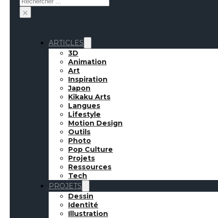
×
ARTICLES
3D
Animation
Art
Inspiration
Japon
Kikaku Arts
Langues
Lifestyle
Motion Design
Outils
Photo
Pop Culture
Projets
Ressources
Quand Microsoft im
Tech
PROJETS
Dessin
Identité
Illustration